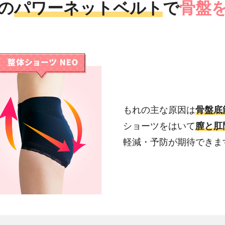
の
パワーネットベルト
で
骨盤
もれの主な原因は
骨盤底
ショーツをはいて
膣と肛
軽減・予防が期待できま