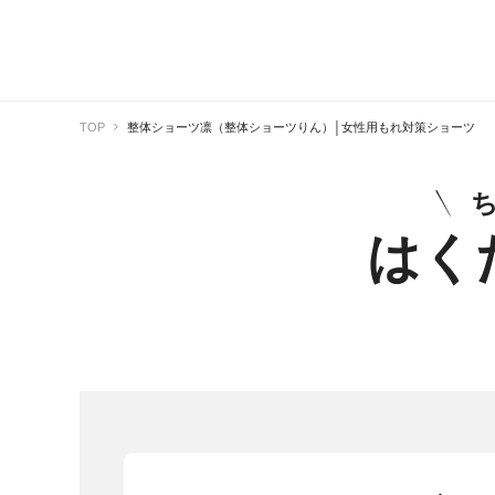
TOP
整体ショーツ凛（整体ショーツりん）│女性用もれ対策ショーツ
はく