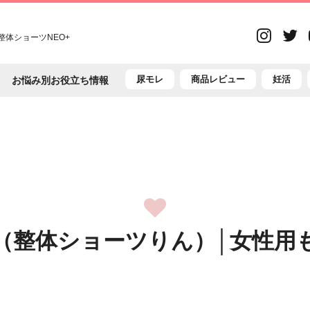
Inst
体ショーツNEO+
T
尿モレ
商品レビュー
妊活
お悩み別お役立ち情報
（整体ショーツりん）│女性用