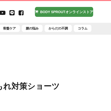
agram
X（旧
Youtube
LINE
Facebook
BODY SPROUTオンラインストア
witter）
骨盤ケア
腰の悩み
からだの不調
コラム
もれ対策ショーツ