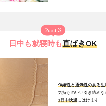
日中も就寝時も
直ばきOK
伸縮性と通気性のある生
気持ちのいい引き締めな
1日中快適
にはけます。