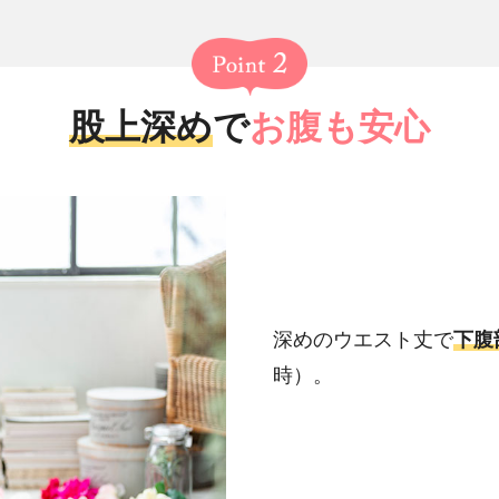
股上深め
で
お腹も安心
深めのウエスト丈で
下腹
時）。