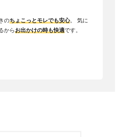
きの
ちょこっとモレでも安心
。 気に
るから
お出かけの時も快適
です。