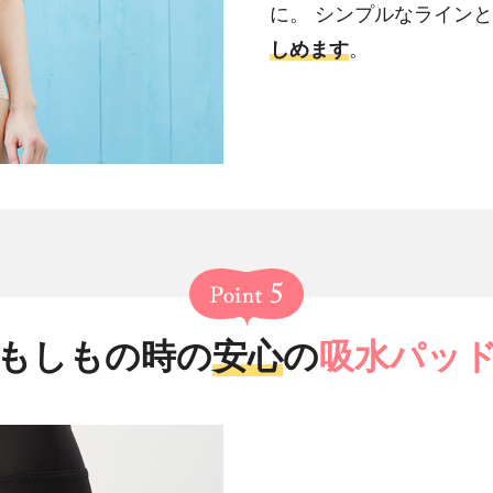
に。 シンプルなライン
しめます
。
もしもの時の
安心
の
吸水パッ