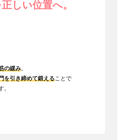
を正しい位置へ。
筋の緩み
。
門を引き締めて鍛える
ことで
す。