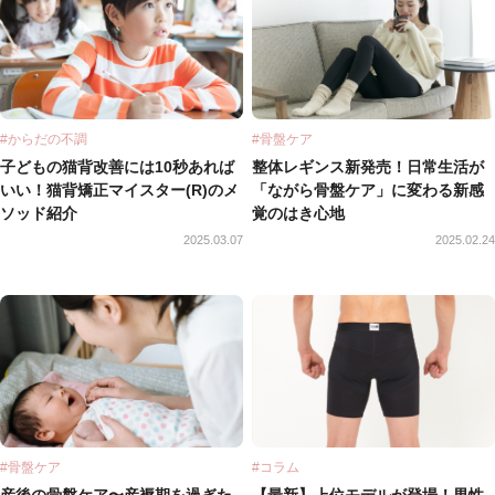
#からだの不調
#骨盤ケア
子どもの猫背改善には10秒あれば
整体レギンス新発売！日常生活が
いい！猫背矯正マイスター(R)のメ
「ながら骨盤ケア」に変わる新感
ソッド紹介
覚のはき心地
2025.03.07
2025.02.24
#骨盤ケア
#コラム
産後の骨盤ケア〜産褥期を過ぎた
【最新】上位モデルが登場！男性