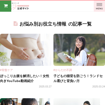
BODY
MENU
SPROUT
お悩み別お役立ち情報
の記事一覧
オンライ
ンストア
#骨盤ケア
#からだの不調
ぽっこりお腹を解消したい！女性
子どもの猫背を防ごう！ランドセ
向きYouTube動画紹介
ル選びと背負い方
2025.03.27
2025.03.24