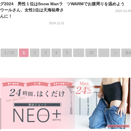
グ2024 男性１位はSnow Manラ
ツWARMでお腹周りを温めよう
ウールさん、女性1位は天海祐希さ
2024.10.26
んに！
2024.11.01
1 / 15
1
2
3
4
5
...
10
...
»
最後