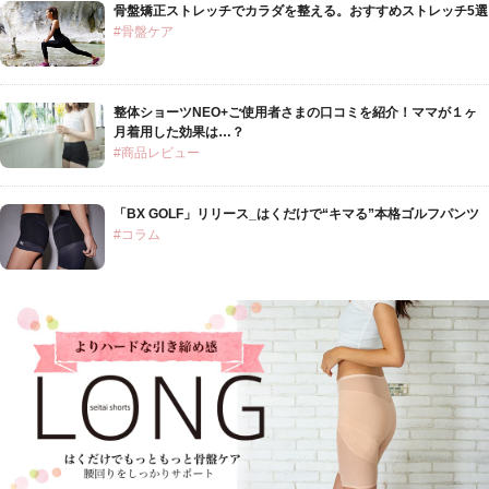
骨盤矯正ストレッチでカラダを整える。おすすめストレッチ5選
#骨盤ケア
整体ショーツNEO+ご使用者さまの口コミを紹介！ママが１ヶ
月着用した効果は…？
#商品レビュー
「BX GOLF」リリース_はくだけで“キマる”本格ゴルフパンツ
#コラム