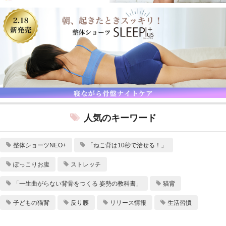
人気のキーワード
整体ショーツNEO+
「ねこ背は10秒で治せる！」
ぽっこりお腹
ストレッチ
「一生曲がらない背骨をつくる 姿勢の教科書」
猫背
子どもの猫背
反り腰
リリース情報
生活習慣