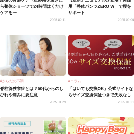
ら整体ショーツで24時間はくだけ
用「整体パンツZERO W」で腰を
ケアを〜
サポート
2025.02.11
2025.02.09
#からだの不調
#コラム
脊柱管狭窄症とは？50代からのし
「はいても交換OK」公式サイトな
びれや痛みに要注意
らサイズ交換保証つきで失敗なし
2025.01.29
2025.01.21
ebook