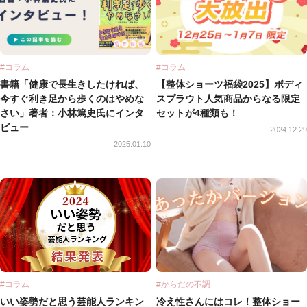
#コラム
#コラム
書籍「健康で長生きしたければ、
【整体ショーツ福袋2025】ボディ
今すぐ利き足から歩くのはやめな
スプラウト人気商品からなる限定
さい」著者：小林篤史氏にインタ
セットが4種類も！
ビュー
2024.12.29
2025.01.10
#コラム
#からだの不調
いい姿勢だと思う芸能人ランキン
冷え性さんにはコレ！整体ショー