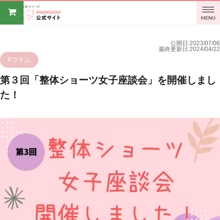
BODY
MENU
SPROUT
公開日:2023/07/06
最終更新日:2024/04/22
オンライ
#コラム
第３回「整体ショーツ女子座談会」を開催しまし
ンストア
た！