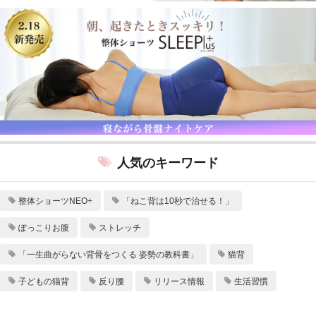
人気のキーワード
整体ショーツNEO+
「ねこ背は10秒で治せる！」
ぽっこりお腹
ストレッチ
「一生曲がらない背骨をつくる 姿勢の教科書」
猫背
子どもの猫背
反り腰
リリース情報
生活習慣