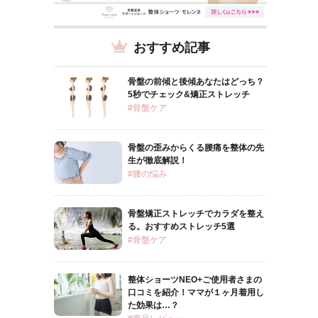
おすすめ記事
骨盤の前傾と後傾あなたはどっち？
5秒でチェック&矯正ストレッチ
#骨盤ケア
骨盤の歪みからくる腰痛を整体の先
生が徹底解説！
#腰の悩み
骨盤矯正ストレッチでカラダを整え
る。おすすめストレッチ5選
#骨盤ケア
整体ショーツNEO+ご使用者さまの
口コミを紹介！ママが１ヶ月着用し
た効果は…？