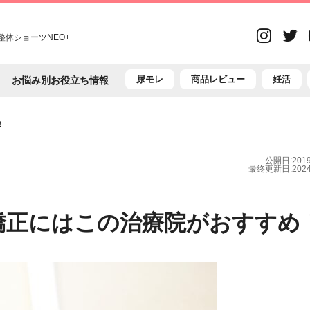
Inst
体ショーツNEO+
T
尿モレ
商品レビュー
妊活
お悩み別お役立ち情報
！
公開日:2019/
最終更新日:2024/
矯正にはこの治療院がおすすめ