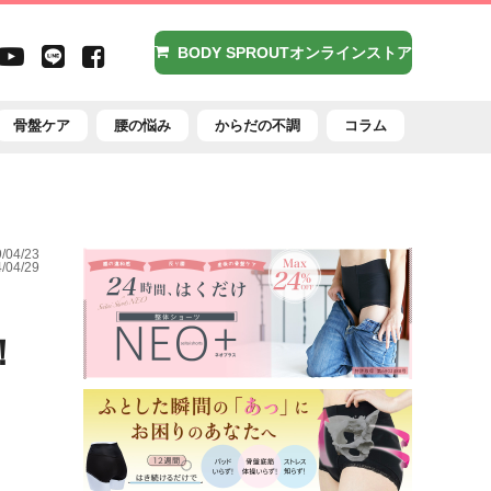
agram
X（旧
Youtube
LINE
Facebook
BODY SPROUTオンラインストア
witter）
骨盤ケア
腰の悩み
からだの不調
コラム
04/23
04/29
！