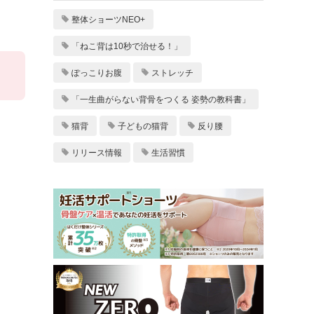
整体ショーツNEO+
「ねこ背は10秒で治せる！」
ぽっこりお腹
ストレッチ
「一生曲がらない背骨をつくる 姿勢の教科書」
猫背
子どもの猫背
反り腰
リリース情報
生活習慣