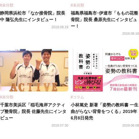
#未分類
#未分類
静岡県浜松市「なか接骨院」院長
福島県福島市･伊達市「ももの花整
中 隆弘先生にインタビュー！
骨院」院長 桑原先生にインタビュ
ー！
2019.09.19
2019.08.16
#未分類
#コラム
千葉市美浜区「稲毛海岸アクティ
小林篤史 新著「姿勢の教科書 一生
ブ整骨院」院長 佐藤先生にインタ
曲がらない背骨をつくる」2019年
ビュー
6月8日発売
2019.07.30
2019.06.08
ebook