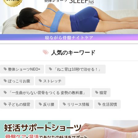
人気のキーワード
整体ショーツNEO+
「ねこ背は10秒で治せる！」
ぽっこりお腹
ストレッチ
「一生曲がらない背骨をつくる 姿勢の教科書」
猫背
子どもの猫背
反り腰
リリース情報
生活習慣