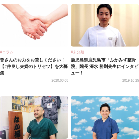
#コラム
#未分類
皆さんのお力をお貸しください！
鹿児島県鹿児島市「ふかみず整骨
【#仲良し夫婦のトリセツ】を大募
院」院長 深水 勝則先生にインタビ
集
ュー！
2020.03.05
2019.10.25