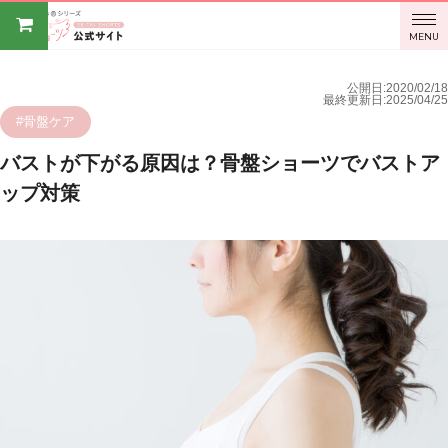
BODY
MENU
SPROUT
公開日:2020/02/18
最終更新日:2025/04/25
オンライ
#骨盤ケア
バストが下がる原因は？骨盤ショーツでバストア
ンストア
ップ対策