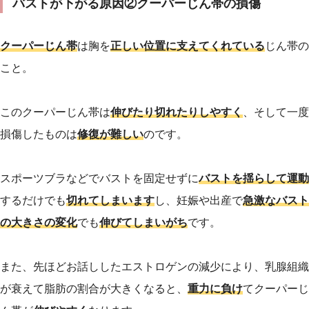
バストが下がる原因②クーパーじん帯の損傷
クーパーじん帯
は胸を
正しい位置に支えてくれている
じん帯の
こと。
このクーパーじん帯は
伸びたり切れたりしやすく
、そして一度
損傷したものは
修復が難しい
のです。
スポーツブラなどでバストを固定せずに
バストを揺らして運動
するだけでも
切れてしまいます
し、妊娠や出産で
急激なバスト
の大きさの変化
でも
伸びてしまいがち
です。
また、先ほどお話ししたエストロゲンの減少により、乳腺組織
が衰えて脂肪の割合が大きくなると、
重力に負け
てクーパーじ