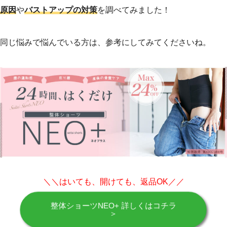
原因
や
バストアップの対策
を調べてみました！
同じ悩みで悩んでいる方は、参考にしてみてくださいね。
＼＼はいても、開けても、返品OK／／
整体ショーツNEO+ 詳しくはコチラ
ebook
＞