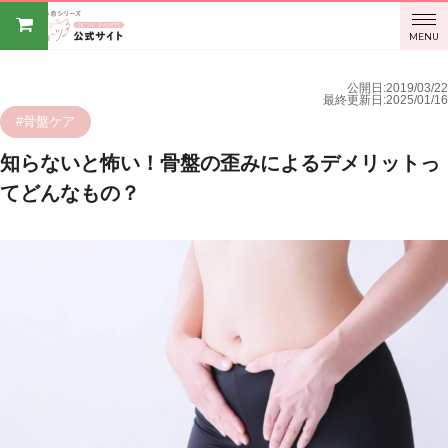
BODY
MENU
SPROUT
公開日:2019/03/22
最終更新日:2025/01/16
オンライ
#骨盤ケア
知らないと怖い！骨盤の歪みによるデメリットっ
ンストア
てどんなもの？