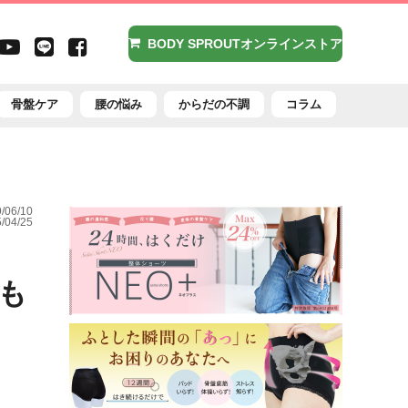
agram
X（旧
Youtube
LINE
Facebook
BODY SPROUTオンラインストア
witter）
骨盤ケア
腰の悩み
からだの不調
コラム
06/10
04/25
性も