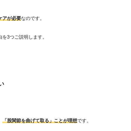
ケアが必要
なのです。
由を3つご説明します。
い
、
「股関節を曲げて取る」ことが理想
です。