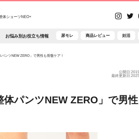
Inst
体ショーツNEO+
T
尿モレ
商品レビュー
妊活
お悩み別お役立ち情報
パンツNEW ZERO」で男性も骨盤ケア！
公開日:2019/
最終更新日:2025/
体パンツNEW ZERO」で男