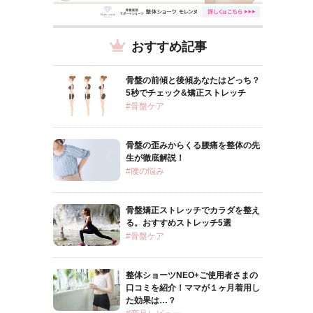
おすすめ記事
骨盤の前傾と後傾あなたはどっち？
5秒でチェック&矯正ストレッチ
#骨盤ケア
骨盤の歪みからくる腰痛を整体の先
生が徹底解説！
#腰の悩み
骨盤矯正ストレッチでカラダを整え
る。おすすめストレッチ5選
#骨盤ケア
整体ショーツNEO+ご使用者さまの
口コミを紹介！ママが１ヶ月着用し
た効果は…？