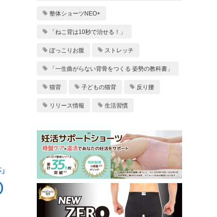
整体ショーツNEO+
「ねこ背は10秒で治せる！」
ぽっこりお腹
ストレッチ
「一生曲がらない背骨をつくる 姿勢の教科書」
猫背
子どもの猫背
反り腰
リリース情報
生活習慣