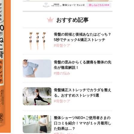
おすすめ記事
骨盤の前傾と後傾あなたはどっち？
5秒でチェック&矯正ストレッチ
#骨盤ケア
骨盤の歪みからくる腰痛を整体の先
生が徹底解説！
#腰の悩み
骨盤矯正ストレッチでカラダを整え
る。おすすめストレッチ5選
#骨盤ケア
整体ショーツNEO+ご使用者さまの
口コミを紹介！ママが１ヶ月着用し
た効果は…？