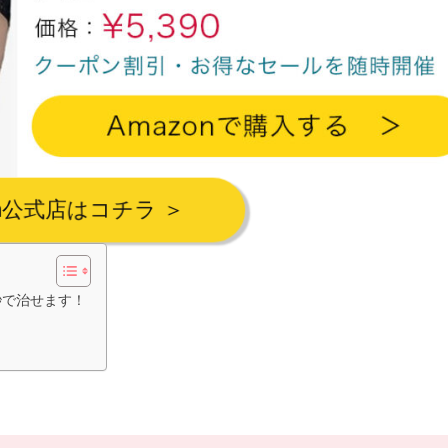
on公式店はコチラ ＞
秒で治せます！