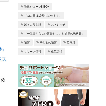
整体ショーツNEO+
「ねこ背は10秒で治せる！」
ぽっこりお腹
ストレッチ
「一生曲がらない背骨をつくる 姿勢の教科書」
猫背
子どもの猫背
反り腰
リリース情報
生活習慣