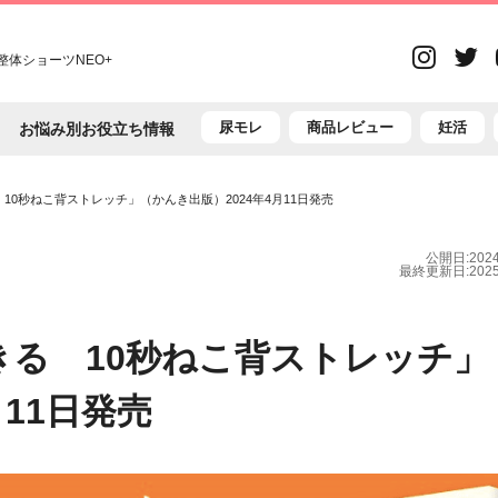
Inst
体ショーツNEO+
T
尿モレ
商品レビュー
妊活
お悩み別お役立ち情報
0秒ねこ背ストレッチ」（かんき出版）2024年4月11日発売
公開日:2024/
最終更新日:2025/
きる 10秒ねこ背ストレッチ」
月11日発売