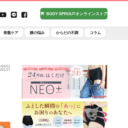
agram
X（旧
Youtube
LINE
Facebook
BODY SPROUTオンラインストア
witter）
骨盤ケア
腰の悩み
からだの不調
コラム
04/12
01/17